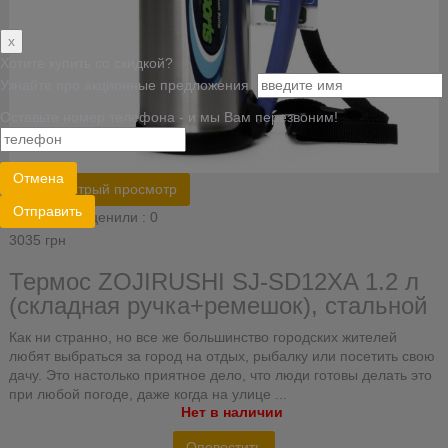
x
Хотите купить со скидкой?
Узнайте про акционные предложения
Оставьте номер телефона - и мы Вам перезвоним!
Отмена
Быстрый просмотр
Отправить
Оценили : 0
3035 грн
Термос ZOJIRUSHI SJ-SD12ХA 1.2 л
(складная ручка+ремешок), стальной
Как ни странно, но все же большинство городских жителей
любят выбраться за город на отдых, рыбалку или посетить свою
дачу. Это настолько приятное дело, что люди готовы делать это
при любой погоде, даже когда на улице ...
Нет в наличии
Оповестить