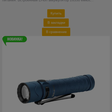
питания: Встроенный Li-ion аккумулятор 26350 ёмкос...
Купить
В закладки
В сравнение