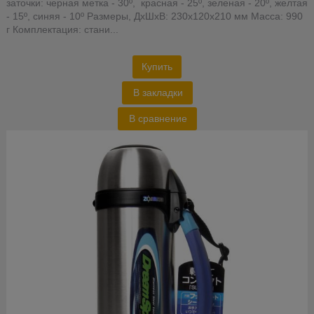
заточки: черная метка - 30º, красная - 25º, зеленая - 20º, желтая
- 15º, синяя - 10º Размеры, ДхШхВ: 230х120х210 мм Масса: 990
г Комплектация: стани...
Купить
В закладки
В сравнение