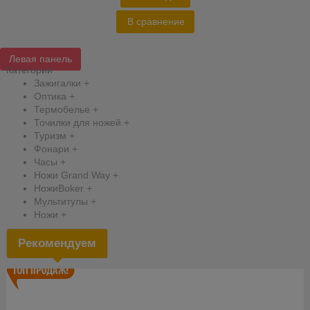
В сравнение
Левая панель
Категории
Зажигалки
+
Оптика
+
Термобелье
+
Точилки для ножей
+
Туризм
+
Фонари
+
Часы
+
Ножи Grand Way
+
НожиBoker
+
Мультитулы
+
Ножи
+
Рекомендуем