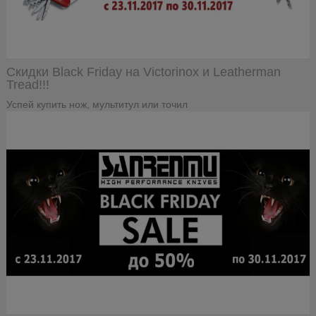
Скидки Black Friday на Victorinox и Leatherman
Tread!!!
Успей купить нож, мультитул или точил