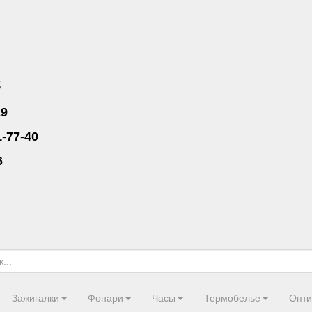
8
29
1-77-40
6
Зажигалки
Фонари
Часы
Термобелье
Опти