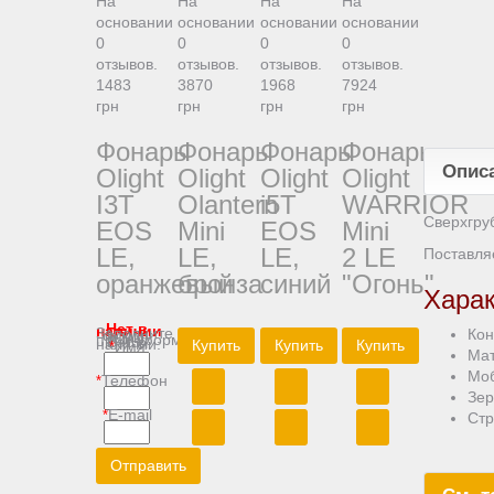
На
На
На
На
основании
основании
основании
основании
0
0
0
0
отзывов.
отзывов.
отзывов.
отзывов.
1483
3870
1968
7924
грн
грн
грн
грн
Фонарь
Фонарь
Фонарь
Фонарь
Опис
Olight
Olight
Olight
Olight
I3T
Olantern
i5T
WARRIOR
Сверхгру
EOS
Mini
EOS
Mini
LE,
LE,
LE,
2 LE
Поставля
оранжевый
бронза
синий
"Огонь"
Харак
Нет в наличии
Кон
Заполните форму и мы проинформируем Вас о наличии:
Купить
Купить
Купить
Имя
*
Мат
Моб
Телефон
*
Зер
E-mail
*
Стр
Отправить