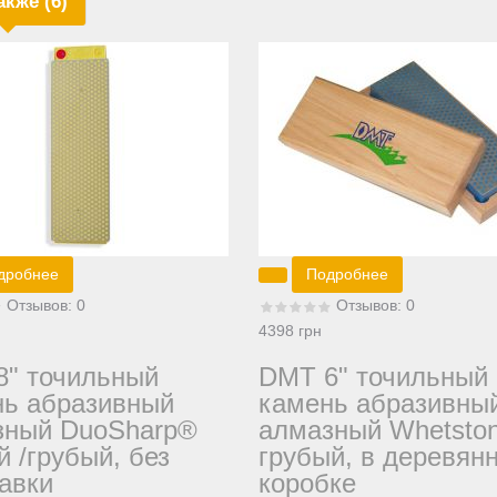
акже (6)
дробнее
Подробнее
Отзывов: 0
Отзывов: 0
4398 грн
8" точильный
DMT 6" точильный
нь абразивный
камень абразивны
зный DuoSharp®
алмазный Whetsto
й /грубый, без
грубый, в деревян
авки
коробке