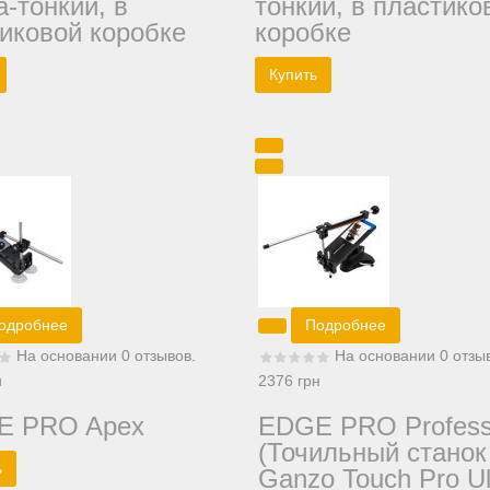
а-тонкий, в
тонкий, в пластико
иковой коробке
коробке
одробнее
Подробнее
На основании 0 отзывов.
На основании 0 отзы
н
2376 грн
E PRO Apex
EDGE PRO Profess
(Точильный станок
Ganzo Touch Pro Ul