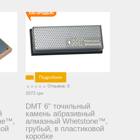
Подробнее
Отзывов: 0
3372 грн
DMT 6" точильный
й
камень абразивный
ne™,
алмазный Whetstone™,
ной
грубый, в пластиковой
коробке