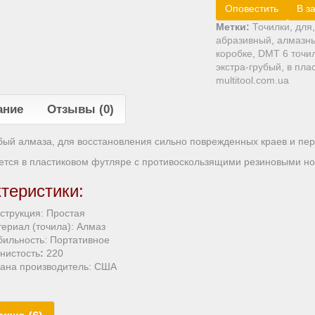
Оповестить
В з
Метки:
Точилки
,
для
абразивный
,
алмазн
коробке
,
DMT 6 точи
экстра-грубый
,
в пла
multitool.com.ua
ание
Отзывы (0)
бый алмаза, для восстановления сильно поврежденных краев и пер
ется в пластиковом футляре с противоскользящими резиновыми н
теристики:
струкция:
Простая
ериал (точила):
Алмаз
ильность:
Портативное
нистость
:
220
ана производитель:
США