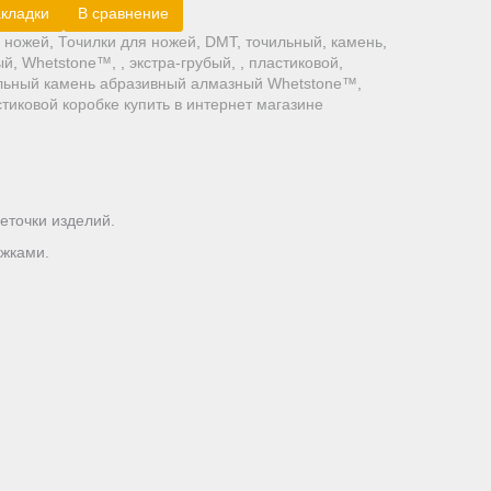
акладки
В сравнение
,
ножей
,
Точилки для ножей
,
DMT
,
точильный
,
камень
,
ый
,
Whetstone™
,
,
экстра-грубый
,
,
пластиковой
,
льный камень абразивный алмазный Whetstone™
,
стиковой коробке купить в интернет магазине
еточки изделий.
ожками.