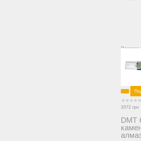
Похожие 
По
3372 грн
DMT 
каме
алма