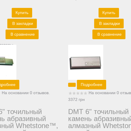
Купить
Купить
В закладки
В закладки
В сравнение
В сравнение
товары
дробнее
Подробнее
На основании 0 отзывов.
На основании 0 отзыв
3372 грн
6" точильный
DMT 6" точильный
нь абразивный
камень абразивны
зный Whetstone™,
алмазный Whetsto