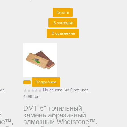
Купить
В закладки
В сравнение
Подробнее
ов.
На основании 0 отзывов.
4398 грн
DMT 6" точильный
й
камень абразивный
ne™,
алмазный Whetstone™,