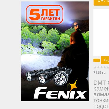
См. т
По
7819 грн
DMT 
каме
алма
тонки
подст