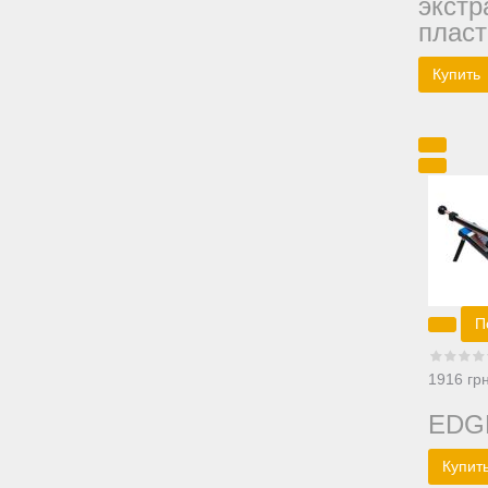
экстр
пласт
П
1916 гр
EDG