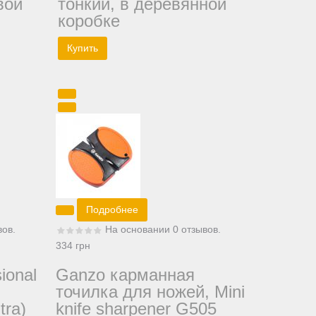
вой
тонкий, в деревянной
коробке
Подробнее
вов.
На основании 0 отзывов.
334 грн
ional
Ganzo карманная
точилка для ножей, Mini
tra)
knife sharpener G505