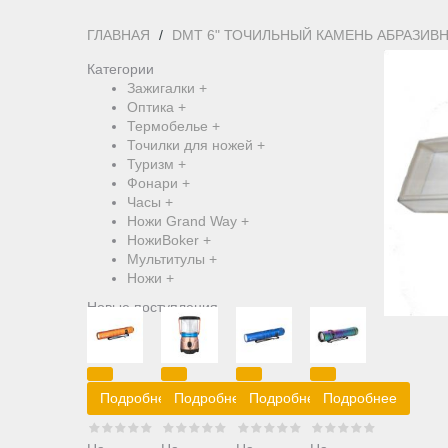
ГЛАВНАЯ
DMT 6" ТОЧИЛЬНЫЙ КАМЕНЬ АБРАЗИВ
Категории
Зажигалки
+
Оптика
+
Термобелье
+
Точилки для ножей
+
Туризм
+
Фонари
+
Часы
+
Ножи Grand Way
+
НожиBoker
+
Мультитулы
+
Ножи
+
Новые поступления
Подробнее
Подробнее
Подробнее
Подробнее