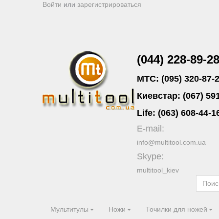
Войти
или
зарегистрироваться
(044) 228-89-2
MTC: (095) 320-87-
Киевстар: (067) 59
Life: (063) 608-44-1
E-mail:
info@multitool.com.ua
Skype:
multitool_kiev
Мультитулы
Ножи
Точилки для ножей