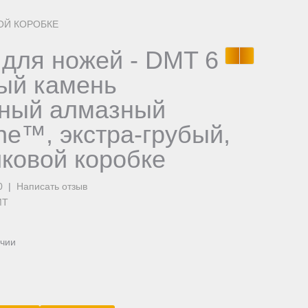
ОЙ КОРОБКЕ
 для ножей - DMT 6
ый камень
ный алмазный
ne™, экстра-грубый,
иковой коробке
0
|
Написать отзыв
MT
ичии