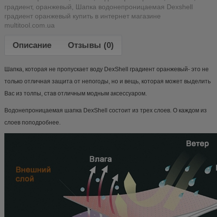
градиент
,
оранжевый
,
Шапка водонепроницаемая Dexshell
градиент оранжевый купить в интернет магазине
multitool.com.ua
Описание
Отзывы (0)
Шапка, которая не пропускает воду DexShell градиент оранжевый- это не
только отличная защита от непогоды, но и вещь, которая может выделить
Вас из толпы, став отличным модным аксессуаром.
Водонепроницаемая шапка DexShell состоит из трех слоев. О каждом из
слоев поподробнее.