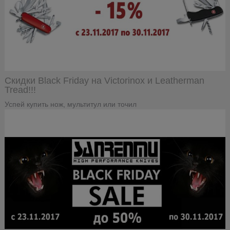
Скидки Black Friday на Victorinox и Leatherman
Tread!!!
Успей купить нож, мультитул или точил