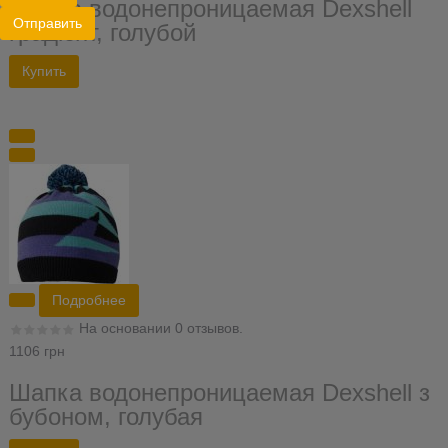
Шапка водонепроницаемая Dexshell
Отправить
градієнт, голубой
Подробнее
На основании 0 отзывов.
1106 грн
Шапка водонепроницаемая Dexshell з
бубоном, голубая