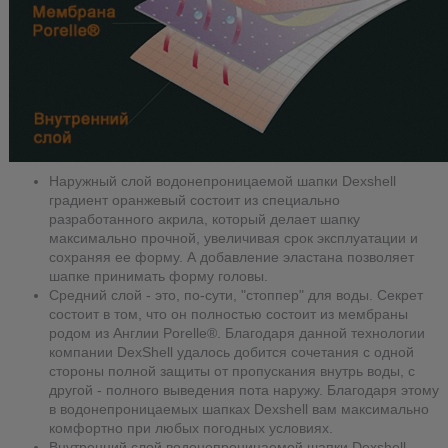
Наружный слой водонепроницаемой шапки Dexshell
градиент оранжевый состоит из специально
разработанного акрила, который делает шапку
максимально прочной, увеличивая срок эксплуатации и
сохраняя ее форму. А добавление эластана позволяет
шапке принимать форму головы.
Средний слой - это, по-сути, "стоппер" для воды. Секрет
состоит в том, что он полностью состоит из мембраны
родом из Англии Porelle®. Благодаря данной технологии
компании DexShell удалось добится сочетания с одной
стороны полной защиты от пропускания внутрь воды, с
другой - полного выведения пота наружу. Благодаря этому
в водонепроницаемых шапках Dexshell вам максимально
комфортно при любых погодных условиях.
Внутренний слой водонепроницаемой шапки Dexshell