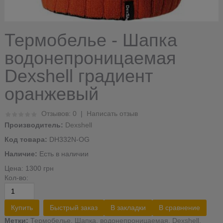
Термобелье - Шапка
водонепроницаемая
Dexshell градиент
оранжевый
Отзывов: 0
|
Написать отзыв
Производитель:
Dexshell
Код товара:
DH332N-OG
Наличие:
Есть в наличии
Цена:
1300 грн
Кол-во:
Купить
Быстрый заказ
В закладки
В сравнение
Метки:
Термобелье
,
Шапка
,
водонепроницаемая
,
Dexshell
,