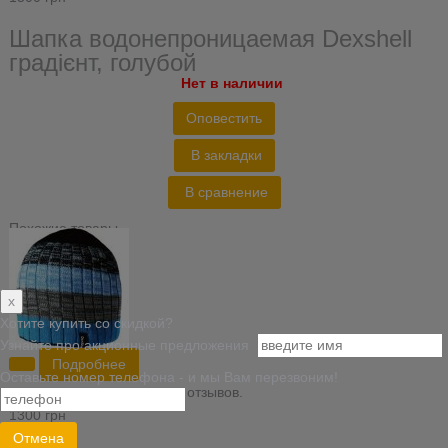
Шапка водонепроницаемая Dexshell
градієнт, голубой
Нет в наличии
Оповестить
В закладки
В сравнение
Похожие товары
x
Хотите купить со скидкой?
Узнайте про акционные предложения
Подробнее
Оставьте номер телефона - и мы Вам перезвоним!
На основании 0 отзывов.
1300 грн
Отмена